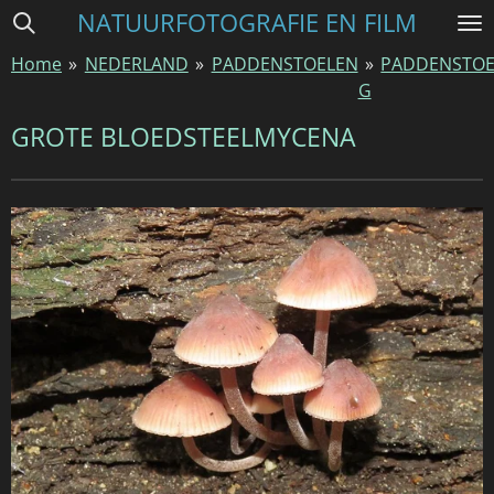
NATUURFOTOGRAFIE EN FILM
Ga
direct
Home
»
NEDERLAND
»
PADDENSTOELEN
»
PADDENSTOE
naar
G
de
hoofdinhoud
GROTE BLOEDSTEELMYCENA