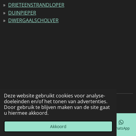
DRIETEENSTRANDLOPER
DUINPIEPER
DWERGAALSCHOLVER
Deze website gebruikt cookies voor analyse-
doeleinden en/of het tonen van advertenties.
© 2022 - 2026 Natuurfotografie
Door gebruik te blijven maken van de site gaat
u hiermee akkoord.
Akkoord
E-mailadres
Telefoonnummer
Kaart
Facebook
WhatsApp