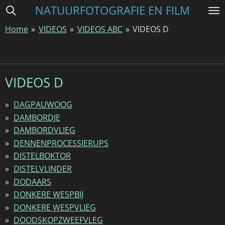
NATUURFOTOGRAFIE EN FILM
Ga
direct
Home
»
VIDEOS
»
VIDEOS ABC
»
VIDEOS D
naar
de
hoofdinhoud
VIDEOS D
DAGPAUWOOG
DAMBORDJE
DAMBORDVLIEG
DENNENPROCESSIERUPS
DISTELBOKTOR
DISTELVLINDER
DODAARS
DONKERE WESPBIJ
DONKERE WESPVLIEG
DOODSKOPZWEEFVLEG