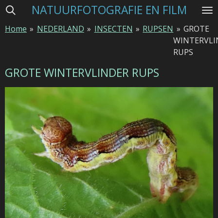
NATUURFOTOGRAFIE EN FILM
Ga
direct
Home
»
NEDERLAND
»
INSECTEN
»
RUPSEN
»
GROTE
naar
WINTERVLI
de
RUPS
hoofdinhoud
GROTE WINTERVLINDER RUPS