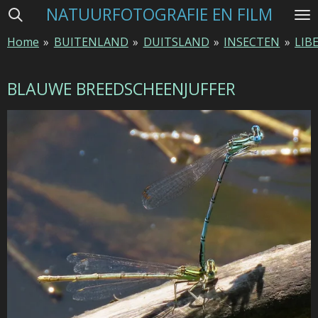
NATUURFOTOGRAFIE EN FILM
Ga
direct
Home
»
BUITENLAND
»
DUITSLAND
»
INSECTEN
»
LIB
naar
de
hoofdinhoud
BLAUWE BREEDSCHEENJUFFER