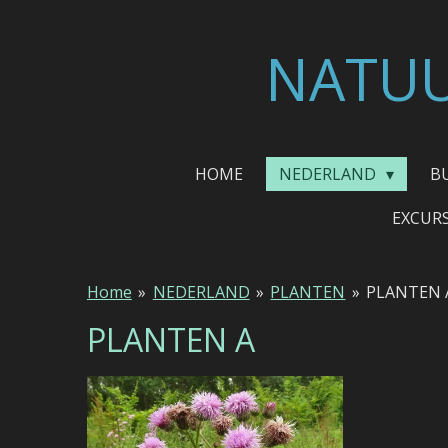
Ga
direct
NATUU
naar
de
hoofdinhoud
HOME
NEDERLAND
B
EXCUR
Home
»
NEDERLAND
»
PLANTEN
»
PLANTEN 
PLANTEN A