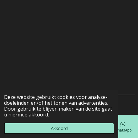
Deze website gebruikt cookies voor analyse-
doeleinden en/of het tonen van advertenties.
© 2022 - 2026 Natuurfotografie
Door gebruik te blijven maken van de site gaat
u hiermee akkoord.
Akkoord
E-mailadres
Telefoonnummer
Kaart
Facebook
WhatsApp