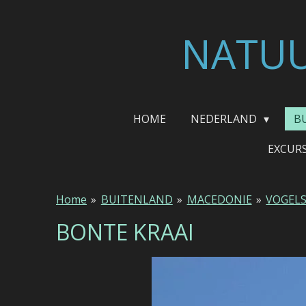
Ga
direct
NATUU
naar
de
hoofdinhoud
HOME
NEDERLAND
B
EXCUR
Home
»
BUITENLAND
»
MACEDONIE
»
VOGEL
BONTE KRAAI