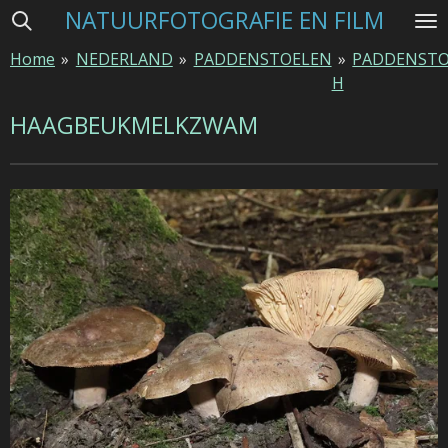
NATUURFOTOGRAFIE EN FILM
Ga
direct
Home
»
NEDERLAND
»
PADDENSTOELEN
»
PADDENSTO
naar
H
de
hoofdinhoud
HAAGBEUKMELKZWAM