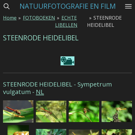
NATUURFOTOGRAFIE EN FILM
Ga
direct
Home
»
FOTOBOEKEN
»
ECHTE
»
STEENRODE
naar
LIBELLEN
HEIDELIBEL
de
hoofdinhoud
STEENRODE HEIDELIBEL
STEENRODE HEIDELIBEL -
Sympetrum
vulgatum -
NL