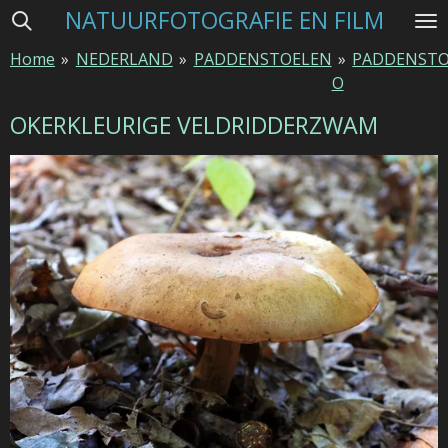
NATUURFOTOGRAFIE EN FILM
Ga
direct
Home
»
NEDERLAND
»
PADDENSTOELEN
»
PADDENSTO
naar
O
de
hoofdinhoud
OKERKLEURIGE VELDRIDDERZWAM