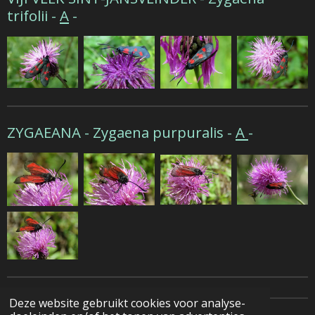
trifolii -
A
-
ZYGAEANA -
Zygaena purpuralis -
A
-
Deze website gebruikt cookies voor analyse-