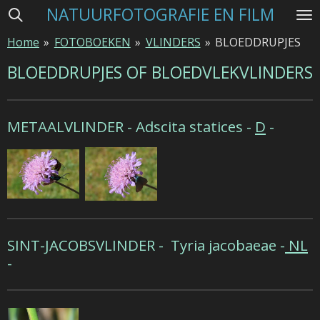
NATUURFOTOGRAFIE EN FILM
Ga
direct
Home
»
FOTOBOEKEN
»
VLINDERS
»
BLOEDDRUPJES
naar
de
BLOEDDRUPJES OF BLOEDVLEKVLINDERS
hoofdinhoud
METAALVLINDER -
Adscita statices -
D
-
SINT-JACOBSVLINDER -
Tyria jacobaeae -
NL
-