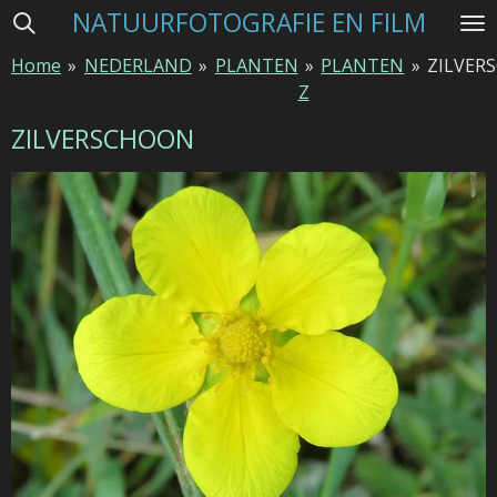
NATUURFOTOGRAFIE EN FILM
Ga
direct
Home
»
NEDERLAND
»
PLANTEN
»
PLANTEN
»
ZILVER
naar
Z
de
hoofdinhoud
ZILVERSCHOON