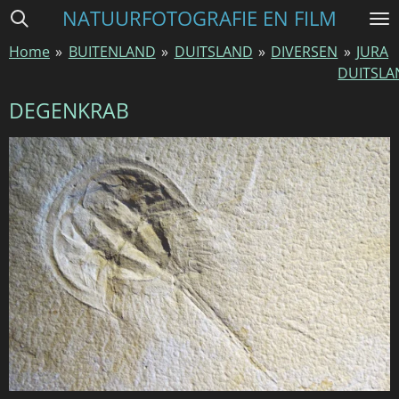
NATUURFOTOGRAFIE EN FILM
Ga
direct
Home
»
BUITENLAND
»
DUITSLAND
»
DIVERSEN
»
JURA
naar
DUITSLA
de
hoofdinhoud
DEGENKRAB