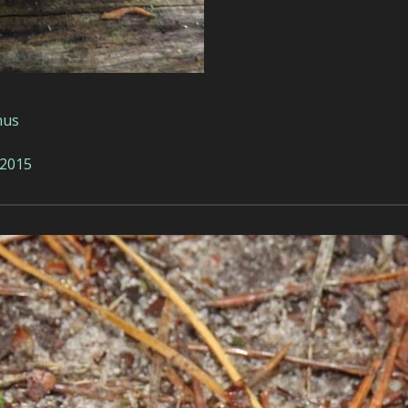
nus
-2015