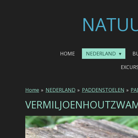
Ga
direct
NATUU
naar
de
hoofdinhoud
HOME
NEDERLAND
B
EXCUR
Home
»
NEDERLAND
»
PADDENSTOELEN
»
PA
VERMILJOENHOUTZWA