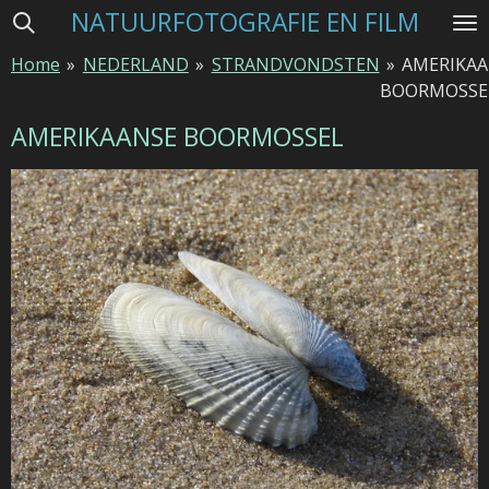
NATUURFOTOGRAFIE EN FILM
Ga
direct
Home
»
NEDERLAND
»
STRANDVONDSTEN
»
AMERIKA
naar
BOORMOSSE
de
hoofdinhoud
AMERIKAANSE BOORMOSSEL