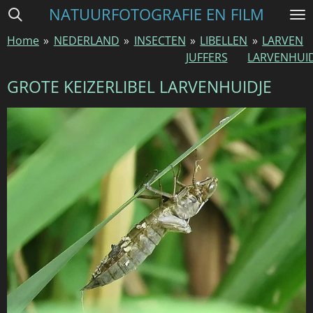
NATUURFOTOGRAFIE EN FILM
Ga
direct
Home
»
NEDERLAND
»
INSECTEN
»
LIBELLEN
»
LARVEN
naar
JUFFERS
LARVENHUID
de
hoofdinhoud
GROTE KEIZERLIBEL LARVENHUIDJE