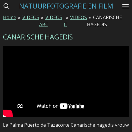
NATUURFOTOGRAFIE EN FILM
Ga
direct
Home
»
VIDEOS
»
VIDEOS
»
VIDEOS
»
CANARISCHE
naar
ABC
C
HAGEDIS
de
hoofdinhoud
CANARISCHE HAGEDIS
La Palma Puerto de Tazacorte Canarische hagedis vrouw