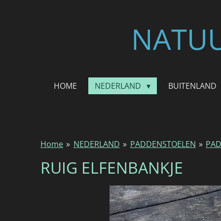
Ga
direct
NATUU
naar
de
hoofdinhoud
HOME
NEDERLAND
BUITENLAND
Home
»
NEDERLAND
»
PADDENSTOELEN
»
PAD
RUIG ELFENBANKJE