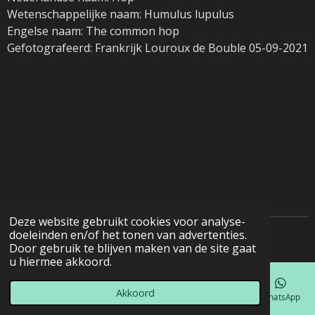
Wetenschappelijke naam: Humulus lupulus
Engelse naam: The common hop
Gefotografeerd: Frankrijk Louroux de Bouble 05-09-2021
Deze website gebruikt cookies voor analyse-
doeleinden en/of het tonen van advertenties.
© 2022 - 2026 Natuurfotografie
Door gebruik te blijven maken van de site gaat
u hiermee akkoord.
Akkoord
E-mailadres
Telefoonnummer
Kaart
Facebook
WhatsApp