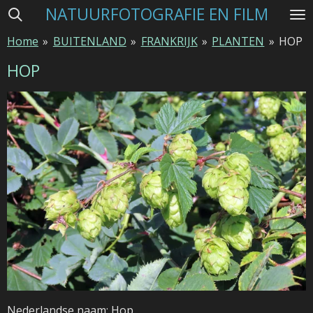
NATUURFOTOGRAFIE EN FILM
Ga
direct
Home
»
BUITENLAND
»
FRANKRIJK
»
PLANTEN
»
HOP
naar
de
HOP
hoofdinhoud
Nederlandse naam: Hop