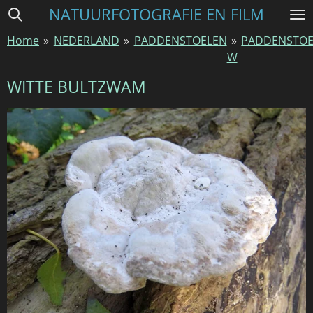
NATUURFOTOGRAFIE EN FILM
Ga
direct
Home
»
NEDERLAND
»
PADDENSTOELEN
»
PADDENSTOE
naar
W
de
hoofdinhoud
WITTE BULTZWAM