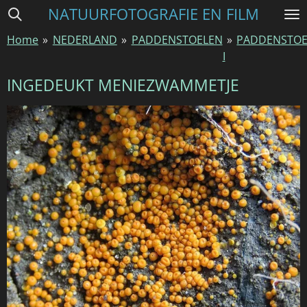
NATUURFOTOGRAFIE EN FILM
Ga
direct
Home
»
NEDERLAND
»
PADDENSTOELEN
»
PADDENSTOE
naar
I
de
hoofdinhoud
INGEDEUKT MENIEZWAMMETJE