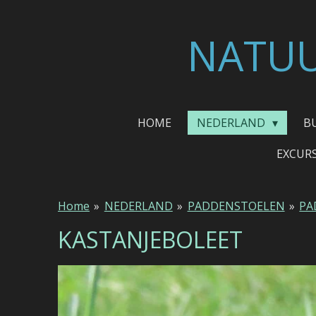
Ga
direct
NATUU
naar
de
hoofdinhoud
HOME
NEDERLAND
B
EXCUR
Home
»
NEDERLAND
»
PADDENSTOELEN
»
PA
KASTANJEBOLEET