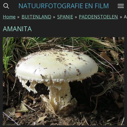
NATUURFOTOGRAFIE EN FILM
Ga
direct
Home
»
BUITENLAND
»
SPANJE
»
PADDENSTOELEN
»
A
naar
de
AMANITA
hoofdinhoud