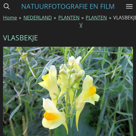
NATUURFOTOGRAFIE EN FILM
Ga
direct
Home
»
NEDERLAND
»
PLANTEN
»
PLANTEN
»
VLASBEKJ
naar
V
de
hoofdinhoud
VLASBEKJE