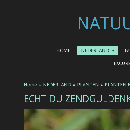
Ga
direct
NATUU
naar
de
hoofdinhoud
HOME
NEDERLAND
B
EXCUR
Home
»
NEDERLAND
»
PLANTEN
»
PLANTEN 
ECHT DUIZENDGULDEN