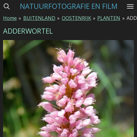
NATUURFOTOGRAFIE EN FILM
Ga
direct
Home
»
BUITENLAND
»
OOSTENRIJK
»
PLANTEN
»
ADD
naar
de
ADDERWORTEL
hoofdinhoud