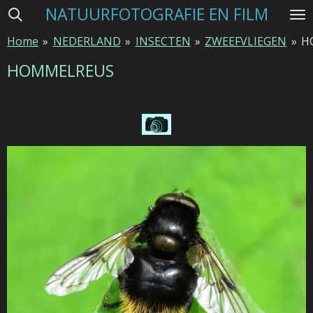
NATUURFOTOGRAFIE EN FILM
Ga
direct
Home
»
NEDERLAND
»
INSECTEN
»
ZWEEFVLIEGEN
»
H
naar
de
HOMMELREUS
hoofdinhoud