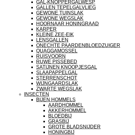
GAL-KNOPPERGALWESP
GALLEN TEPELGALVLIEG
GEWONE TUINSLAK
GEWONE WEGSLAK
HOORNAAR HONINGRAAD
KARPER
KLEINE ZEE-EIK
LENSGALLEN
ONECHTE PAARDENBLOEDZUIGER
QUAGGAMOSSEL
RUISVOORN
RUWE PISSEBED
SATIJNEN KNOOPJESGAL
SLAAPAPPELGAL
STERRENSCHOT
WIJNGAARDSLAK
ZWARTE WEGSLAK
INSECTEN
BIJEN HOMMELS
AARDHOMMEL
AKKERHOMMEL
BLOEDBIJ
GRASBIJ
GROTE BLADSNIJDER
HONINGBIJ