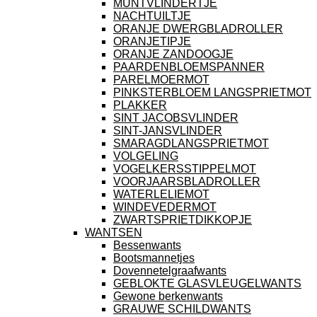
MUNTVLINDERTJE
NACHTUILTJE
ORANJE DWERGBLADROLLER
ORANJETIPJE
ORANJE ZANDOOGJE
PAARDENBLOEMSPANNER
PARELMOERMOT
PINKSTERBLOEM LANGSPRIETMOT
PLAKKER
SINT JACOBSVLINDER
SINT-JANSVLINDER
SMARAGDLANGSPRIETMOT
VOLGELING
VOGELKERSSTIPPELMOT
VOORJAARSBLADROLLER
WATERLELIEMOT
WINDEVEDERMOT
ZWARTSPRIETDIKKOPJE
WANTSEN
Bessenwants
Bootsmannetjes
Dovennetelgraafwants
GEBLOKTE GLASVLEUGELWANTS
Gewone berkenwants
GRAUWE SCHILDWANTS