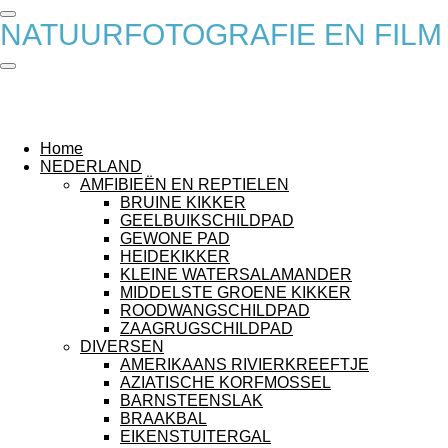
Ga
NATUURFOTOGRAFIE EN FILM
direct
naar
de
hoofdinhoud
Home
NEDERLAND
AMFIBIEËN EN REPTIELEN
BRUINE KIKKER
GEELBUIKSCHILDPAD
GEWONE PAD
HEIDEKIKKER
KLEINE WATERSALAMANDER
MIDDELSTE GROENE KIKKER
ROODWANGSCHILDPAD
ZAAGRUGSCHILDPAD
DIVERSEN
AMERIKAANS RIVIERKREEFTJE
AZIATISCHE KORFMOSSEL
BARNSTEENSLAK
BRAAKBAL
EIKENSTUITERGAL