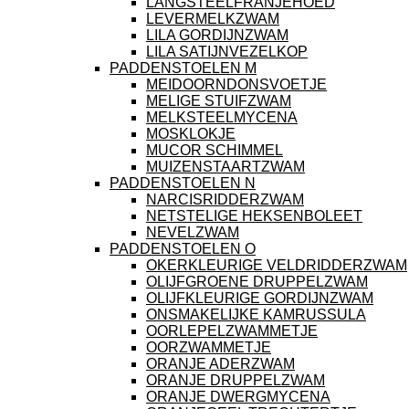
LANGSTEELFRANJEHOED
LEVERMELKZWAM
LILA GORDIJNZWAM
LILA SATIJNVEZELKOP
PADDENSTOELEN M
MEIDOORNDONSVOETJE
MELIGE STUIFZWAM
MELKSTEELMYCENA
MOSKLOKJE
MUCOR SCHIMMEL
MUIZENSTAARTZWAM
PADDENSTOELEN N
NARCISRIDDERZWAM
NETSTELIGE HEKSENBOLEET
NEVELZWAM
PADDENSTOELEN O
OKERKLEURIGE VELDRIDDERZWAM
OLIJFGROENE DRUPPELZWAM
OLIJFKLEURIGE GORDIJNZWAM
ONSMAKELIJKE KAMRUSSULA
OORLEPELZWAMMETJE
OORZWAMMETJE
ORANJE ADERZWAM
ORANJE DRUPPELZWAM
ORANJE DWERGMYCENA