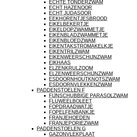
ECHTE TONDERZWAM
ECHT HAZENOOR
ECHT JUDASOOR
EEKHORENTJESBROOD
EIKELBEKERTJE
EIKELDOPZWAMMETJE
EIKENBLADZWAMMETJE
EIKENBLOEDZWAM
EIKENTAKSTROMAKELKJE
EIKENTRILZWAM
EIKENWEERSCHIJNZWAM
EIKHAAS
ELZENKRULZOOM
ELZENWEERSCHIJNZWAM
ESDOORNHOUTKNOTSZWAM
ESDOORNVLEKKENZWAM
PADDENSTOELEN F
FIJNSCHUBBIGE PARASOLZWAM
FLUWEELBOLEET
FOPDRAADWATJE
FOPELFENBANKJE
FRANJEHOEDEN
FRANJEPORIEZWAM
PADDENSTOELEN G
GAZONVLEKPLAAT