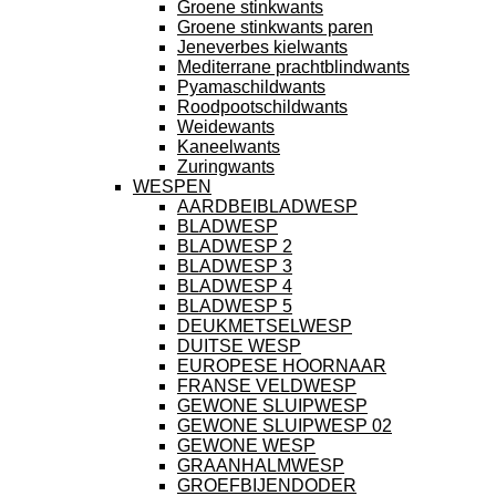
Groene stinkwants
Groene stinkwants paren
Jeneverbes kielwants
Mediterrane prachtblindwants
Pyamaschildwants
Roodpootschildwants
Weidewants
Kaneelwants
Zuringwants
WESPEN
AARDBEIBLADWESP
BLADWESP
BLADWESP 2
BLADWESP 3
BLADWESP 4
BLADWESP 5
DEUKMETSELWESP
DUITSE WESP
EUROPESE HOORNAAR
FRANSE VELDWESP
GEWONE SLUIPWESP
GEWONE SLUIPWESP 02
GEWONE WESP
GRAANHALMWESP
GROEFBIJENDODER