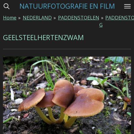
NATUURFOTOGRAFIE EN FILM
Ga
direct
Home
»
NEDERLAND
»
PADDENSTOELEN
»
PADDENSTO
naar
G
de
hoofdinhoud
GEELSTEELHERTENZWAM