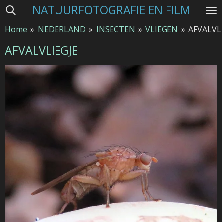
NATUURFOTOGRAFIE EN FILM
Ga
direct
Home
»
NEDERLAND
»
INSECTEN
»
VLIEGEN
»
AFVALVL
naar
de
AFVALVLIEGJE
hoofdinhoud