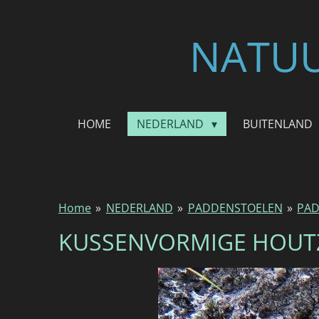
Ga
direct
NATUU
naar
de
hoofdinhoud
HOME
NEDERLAND
BUITENLAND
Home
»
NEDERLAND
»
PADDENSTOELEN
»
PAD
KUSSENVORMIGE HOU