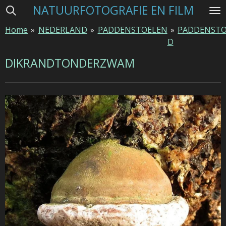
NATUURFOTOGRAFIE EN FILM
Ga
direct
Home
»
NEDERLAND
»
PADDENSTOELEN
»
PADDENSTO
naar
D
de
hoofdinhoud
DIKRANDTONDERZWAM