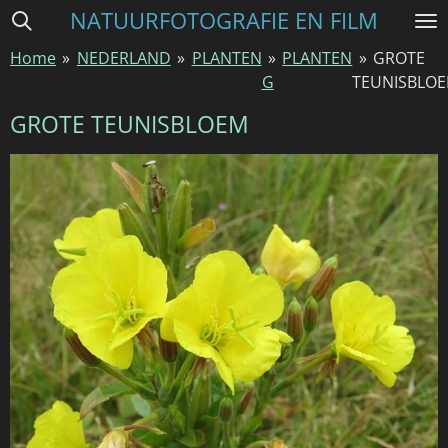
NATUURFOTOGRAFIE EN FILM
Ga
direct
Home
»
NEDERLAND
»
PLANTEN
»
PLANTEN
»
GROTE
naar
G
TEUNISBLO
de
hoofdinhoud
GROTE TEUNISBLOEM