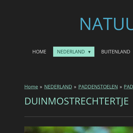
Ga
direct
NATUU
naar
de
hoofdinhoud
HOME
NEDERLAND
BUITENLAND
Home
»
NEDERLAND
»
PADDENSTOELEN
»
PAD
DUINMOSTRECHTERTJE