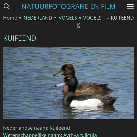
NATUURFOTOGRAFIE EN FILM
Ga
direct
Home
»
NEDERLAND
»
VOGELS
»
VOGELS
»
KUIFEEND
naar
K
de
hoofdinhoud
KUIFEEND
Nederlandse naam: Kuifeend
Wetenschappelijke naam: Aythya fuligula