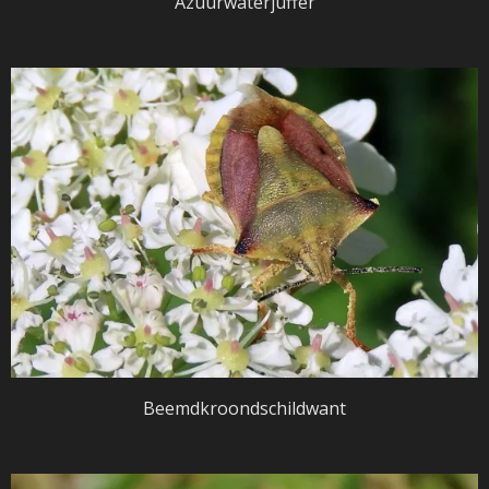
Azuurwaterjuffer
Beemdkroondschildwant