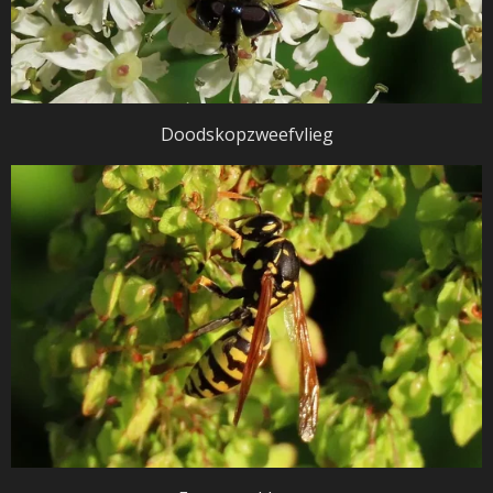
Doodskopzweefvlieg