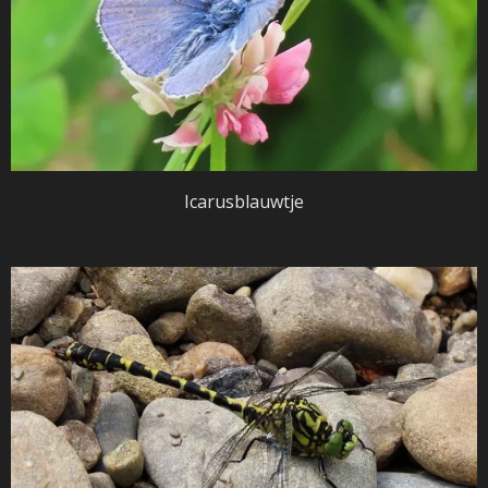
Icarusblauwtje