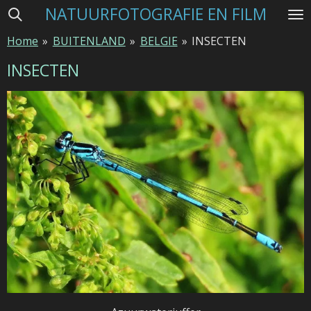
NATUURFOTOGRAFIE EN FILM
Ga
direct
Home
»
BUITENLAND
»
BELGIE
»
INSECTEN
naar
de
INSECTEN
hoofdinhoud