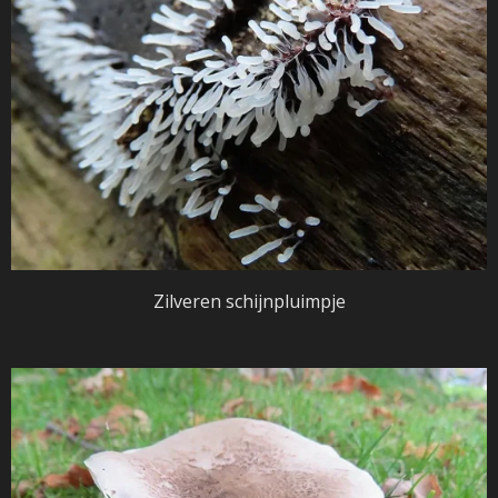
Zilveren schijnpluimpje