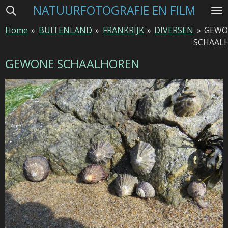
NATUURFOTOGRAFIE EN FILM
Ga
direct
Home
»
BUITENLAND
»
FRANKRIJK
»
DIVERSEN
»
GEWO
naar
SCHAAL
de
hoofdinhoud
GEWONE SCHAALHOREN