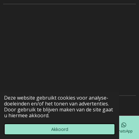
Deze website gebruikt cookies voor analyse-
doeleinden en/of het tonen van advertenties.
© 2022 - 2026 Natuurfotografie
Door gebruik te blijven maken van de site gaat
u hiermee akkoord.
Akkoord
E-mailadres
Telefoonnummer
Kaart
Facebook
WhatsApp