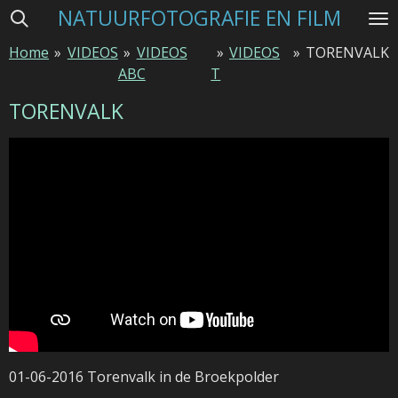
NATUURFOTOGRAFIE EN FILM
Ga
direct
Home
»
VIDEOS
»
VIDEOS
»
VIDEOS
»
TORENVALK
naar
ABC
T
de
hoofdinhoud
TORENVALK
01-06-2016 Torenvalk in de Broekpolder