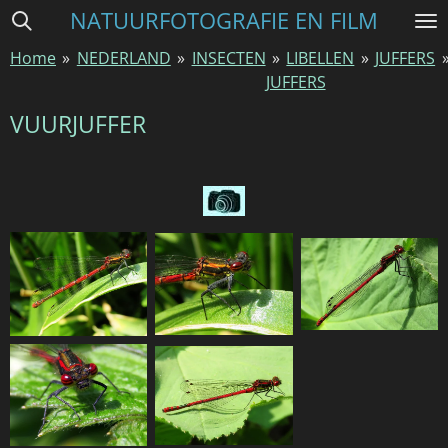
NATUURFOTOGRAFIE EN FILM
Ga
direct
Home
»
NEDERLAND
»
INSECTEN
»
LIBELLEN
»
JUFFERS
naar
JUFFERS
de
hoofdinhoud
VUURJUFFER