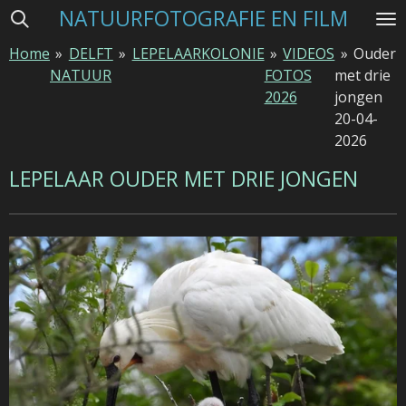
NATUURFOTOGRAFIE EN FILM
Ga
direct
Home
»
DELFT
»
LEPELAARKOLONIE
»
VIDEOS
»
Ouder
naar
NATUUR
FOTOS
met drie
de
2026
jongen
hoofdinhoud
20-04-
2026
LEPELAAR OUDER MET DRIE JONGEN