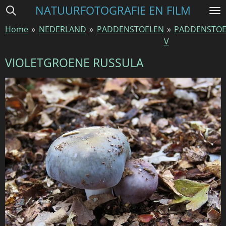
NATUURFOTOGRAFIE EN FILM
Ga
direct
Home
»
NEDERLAND
»
PADDENSTOELEN
»
PADDENSTOE
naar
V
de
hoofdinhoud
VIOLETGROENE RUSSULA