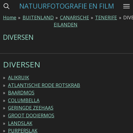
NATUURFOTOGRAFIE EN FILM
Ga
direct
Home
»
BUITENLAND
»
CANARISCHE
»
TENERIFE
»
DIV
naar
EILANDEN
de
hoofdinhoud
DIVERSEN
DIVERSEN
ALIKRUIK
ATLANTISCHE RODE ROTSKRAB
BAARDMOS
COLUMBELLA
GERINGDE ZEEHAAS
GROOT DOOIERMOS
LANDSLAK
PURPERSLAK