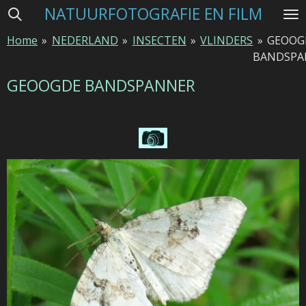
NATUURFOTOGRAFIE EN FILM
Ga
direct
Home
»
NEDERLAND
»
INSECTEN
»
VLINDERS
»
GEOOG
naar
BANDSPA
de
hoofdinhoud
GEOOGDE BANDSPANNER