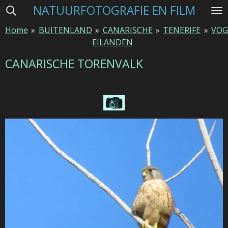
NATUURFOTOGRAFIE EN FILM
Ga
direct
Home
»
BUITENLAND
»
CANARISCHE
»
TENERIFE
»
VOG
naar
EILANDEN
de
hoofdinhoud
CANARISCHE TORENVALK