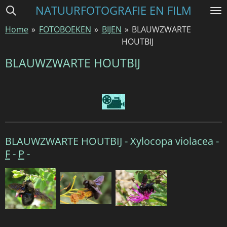
NATUURFOTOGRAFIE EN FILM
Ga
direct
Home
»
FOTOBOEKEN
»
BIJEN
»
BLAUWZWARTE
naar
HOUTBIJ
de
hoofdinhoud
BLAUWZWARTE HOUTBIJ
BLAUWZWARTE HOUTBIJ -
Xylocopa violacea -
F
-
P
-