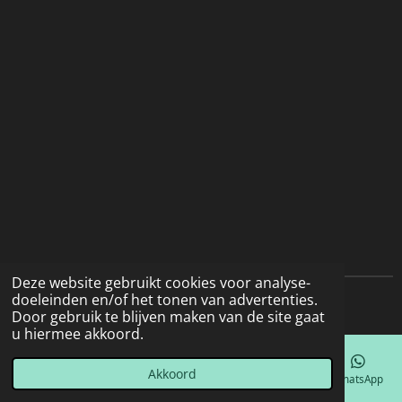
Deze website gebruikt cookies voor analyse-
doeleinden en/of het tonen van advertenties.
© 2022 - 2026 Natuurfotografie
Door gebruik te blijven maken van de site gaat
u hiermee akkoord.
Akkoord
E-mailadres
Telefoonnummer
Kaart
Facebook
WhatsApp