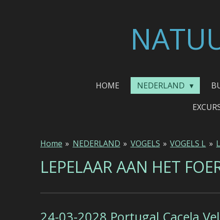
Ga
direct
NATUU
naar
de
hoofdinhoud
HOME
NEDERLAND
B
EXCUR
Home
»
NEDERLAND
»
VOGELS
»
VOGELS L
»
LEPELAAR AAN HET FOE
24-03-2028 Portugal Cacela Ve