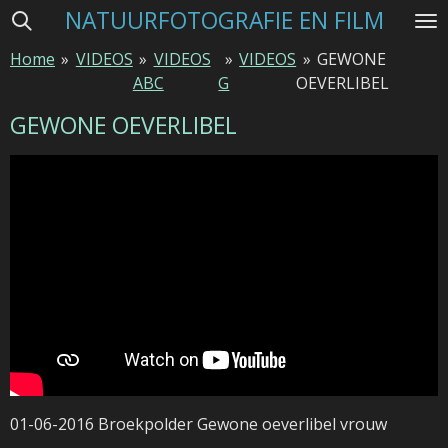
NATUURFOTOGRAFIE EN FILM
Ga
direct
Home
»
VIDEOS
»
VIDEOS
»
VIDEOS
»
GEWONE
naar
ABC
G
OEVERLIBEL
de
hoofdinhoud
GEWONE OEVERLIBEL
01-06-2016 Broekpolder Gewone oeverlibel vrouw