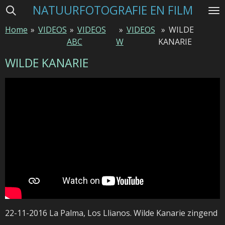
NATUURFOTOGRAFIE EN FILM
Ga
direct
Home
»
VIDEOS
»
VIDEOS
»
VIDEOS
»
WILDE
naar
ABC
W
KANARIE
de
hoofdinhoud
WILDE KANARIE
22-11-2016 La Palma, Los Llianos. Wilde Kanarie zingend