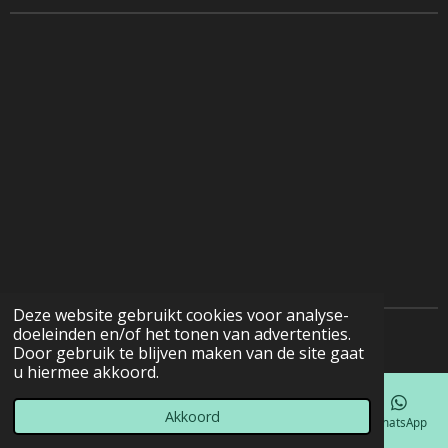
Deze website gebruikt cookies voor analyse-
doeleinden en/of het tonen van advertenties.
© 2022 - 2026 Natuurfotografie
Door gebruik te blijven maken van de site gaat
u hiermee akkoord.
Akkoord
E-mailadres
Telefoonnummer
Kaart
Facebook
WhatsApp