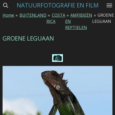
NATUURFOTOGRAFIE EN FILM
Ga
direct
Home
»
BUITENLAND
»
COSTA
»
AMFIBIEËN
»
GROENE
naar
RICA
EN
LEGUAAN
de
REPTIELEN
hoofdinhoud
GROENE LEGUAAN